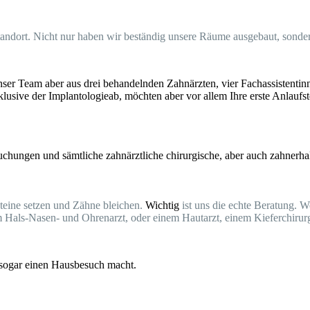
standort. Nicht nur haben wir beständig unsere Räume ausgebaut, sond
nser Team aber aus drei behandelnden Zahnärzten, vier Fachassistenti
usive der Implantologieab, möchten aber vor allem Ihre erste Anlaufste
hungen und sämtliche zahnärztliche chirurgische, aber auch zahnerhal
eine setzen und Zähne bleichen.
Wichtig
ist uns die echte Beratung. 
m Hals-Nasen- und Ohrenarzt, oder einem Hautarzt, einem Kieferchiru
n sogar einen Hausbesuch macht.